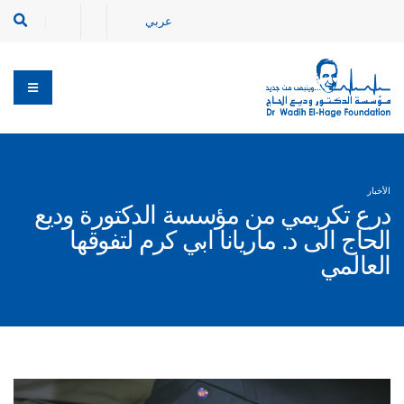
عربي
الأخبار
درع تكريمي من مؤسسة الدكتورة وديع
الحاج الى د. ماريانا ابي كرم لتفوقها
العالمي